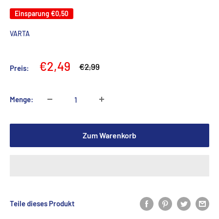
Einsparung
€0,50
VARTA
Sonderpreis
€2,49
Normalpreis
€2,99
Preis:
Menge:
Zum Warenkorb
Teile dieses Produkt