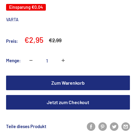
Einsparung
€0,04
VARTA
Sonderpreis
€2,95
Normalpreis
€2,99
Preis:
Menge:
Zum Warenkorb
Jetzt zum Checkout
Teile dieses Produkt