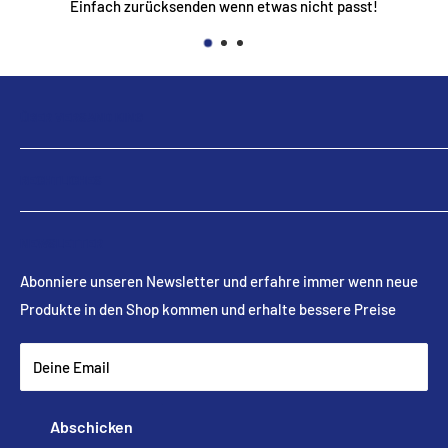
Einfach zurücksenden wenn etwas nicht passt!
ÜBER VERSAND KING
Bei Versand King kannst du alle möglichen Artikel die du in
RECHTLICHES
deinem Alltag benötigst zu sehr guten Preisen und top
Versandzeiten erhalten.
Search
NEWSLETTER
Impressum
Du kannst auch gerne unseren Newsletter abonnieren um
immer auf dem aktuellsten Stand zu sein, wenn neue
Datenschutzerklärung
Abonniere unseren Newsletter und erfahre immer wenn neue
Produkte in unserem Shop erscheinen.
Produkte in den Shop kommen und erhalte bessere Preise
Nutzungsbedingungen
Deine Email
Abschicken