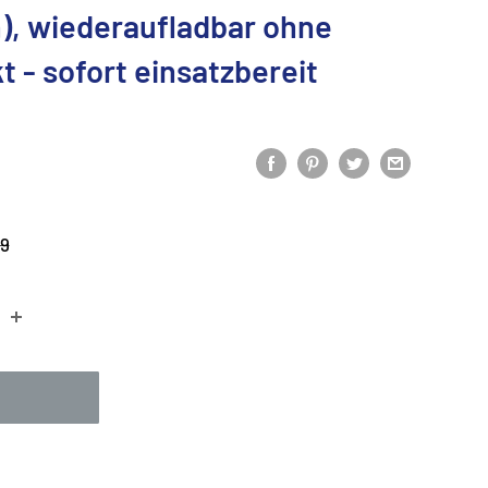
), wiederaufladbar ohne
 - sofort einsatzbereit
is
alpreis
99