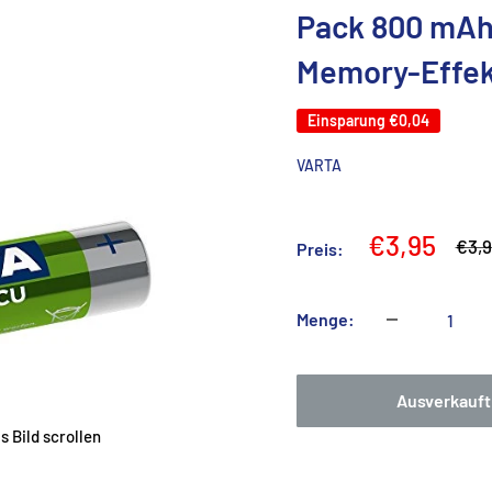
Pack 800 mAh
Memory-Effekt
Einsparung
€0,04
VARTA
Sonderpre
€3,95
Norm
€3,
Preis:
Menge:
Ausverkauft
 Bild scrollen