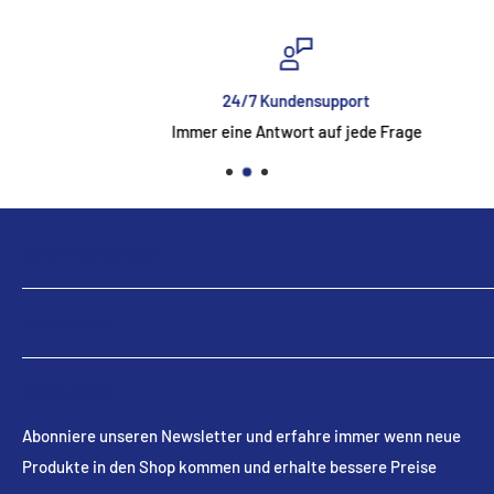
24/7 Kundensupport
Immer eine Antwort auf jede Frage
ÜBER VERSAND KING
Bei Versand King kannst du alle möglichen Artikel die du in
RECHTLICHES
deinem Alltag benötigst zu sehr guten Preisen und top
Versandzeiten erhalten.
Search
NEWSLETTER
Impressum
Du kannst auch gerne unseren Newsletter abonnieren um
immer auf dem aktuellsten Stand zu sein, wenn neue
Datenschutzerklärung
Abonniere unseren Newsletter und erfahre immer wenn neue
Produkte in unserem Shop erscheinen.
Produkte in den Shop kommen und erhalte bessere Preise
Nutzungsbedingungen