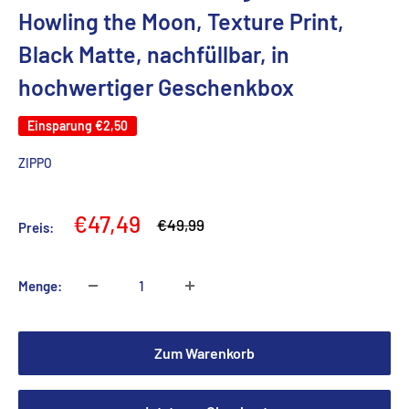
Howling the Moon, Texture Print,
Black Matte, nachfüllbar, in
hochwertiger Geschenkbox
Einsparung
€2,50
ZIPPO
Sonderpreis
€47,49
Normalpreis
€49,99
Preis:
Menge:
Zum Warenkorb